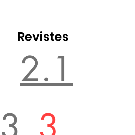
Revistes
2.1
.3
3