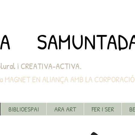
LA SAMUNTAD
 plural i CREATIVA-ACTIVA.
EN ALIANÇA AMB LA CORPORACIÓ SAN
BIBLIOESPAI
ARA ART
FER I SER
B