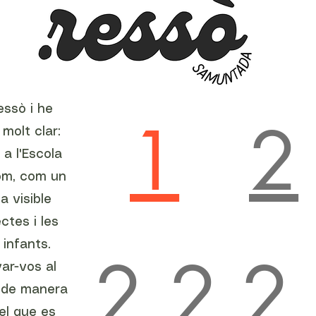
essò i he
1
2
molt clar:
 a l'Escola
om, com un
a visible
ctes i les
 infants.
2.2
2
ar-vos al
r, de manera
 el que es