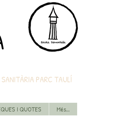
A
ITÀRIA PARC TAULÍ
EQUES I QUOTES
Més...