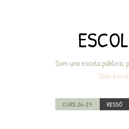
ESCO
Som una escola pública,
Som escola MAGNET 
CURS 26-27
RESSÒ