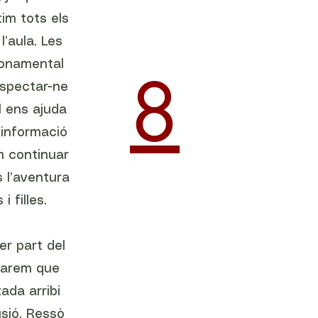
im tots els
l’aula. Les
fonamental
8
espectar-ne
l ens ajuda
’informació
em continuar
 l’aventura
i filles.
er part del
 farem que
ada arribi
usió, Ressò