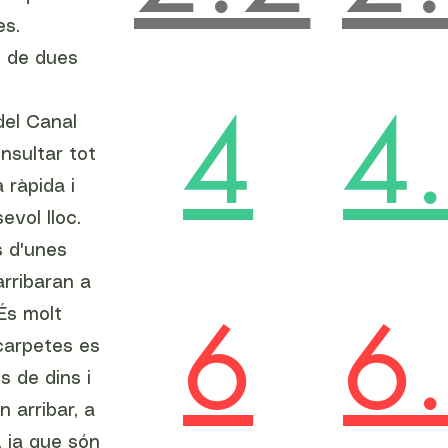
es.
s de dues
4
4
del Canal
nsultar tot
 ràpida i
evol lloc.
s d'unes
rribaran a
6
6
És molt
carpetes es
s de dins i
n arribar, a
, ja que són