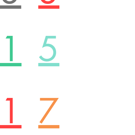
.1
5
.1
7